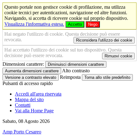
Questo portale non gestisce cookie di profilazione, ma utilizza
cookie tecnici per autenticazioni, navigazione ed altre funzioni.
Navigando, si accetta di ricevere cookie sul proprio dispositivo.
Visualizza l'informativa estesa.
Accetto
Nego
Hai negato l'utilizzo di cookie. Questa decisione può essere
revocata.
Riconsidera l'utilizzo dei cookie
Hai accettato l'utilizzo dei cookie sul tuo dispositivo. Questa
decisione può essere revocata.
Rimuovi cookie
Dimensioni carattere:
Diminuisci dimensioni carattere
Alto contrasto
Aumenta dimensioni carattere
Reimposta
Versione a contrasto elevato
Torna allo stile predefinito
Pulsanti di accesso rapido
Accedi all'area riservata
Mappa del sito
Contatti
Vai alla Home Page
Sabato, 08 Agosto 2026
Amp Porto Cesareo