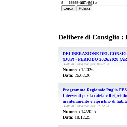
a (aaaa-mm-gg)
Cerca
Pulisci
Delibere di Consiglio :
DELIBERAZIONE DEL CONSIG
(DUP) - PERIODO 2026/2028 (AR
Data di ultima modifica: 01.04.26
Numero:
1/2026
Data:
26.02.26
Programma Regionale Puglia FESR
Interventi per la tutela e il riprist
mantenimento e ripristino di habita
Data di ultima modifica: 18.12.25
Numero:
14/2025
Data:
18.12.25