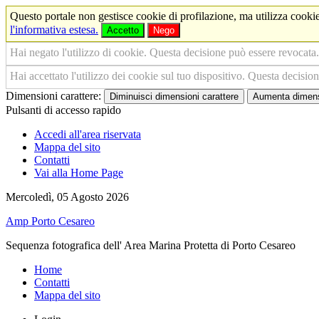
Questo portale non gestisce cookie di profilazione, ma utilizza cookie
l'informativa estesa.
Accetto
Nego
Hai negato l'utilizzo di cookie. Questa decisione può essere revocata.
Hai accettato l'utilizzo dei cookie sul tuo dispositivo. Questa decisio
Dimensioni carattere:
Diminuisci dimensioni carattere
Aumenta dimensi
Pulsanti di accesso rapido
Accedi all'area riservata
Mappa del sito
Contatti
Vai alla Home Page
Mercoledì, 05 Agosto 2026
Amp Porto Cesareo
Sequenza fotografica dell' Area Marina Protetta di Porto Cesareo
Home
Contatti
Mappa del sito