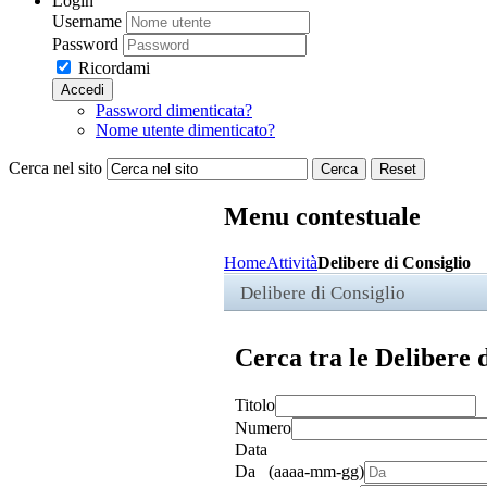
Login
Username
Password
Ricordami
Accedi
Password dimenticata?
Nome utente dimenticato?
Cerca nel sito
Cerca
Reset
Menu contestuale
Home
Attività
Delibere di Consiglio
Delibere di Consiglio
Cerca tra le Delibere 
Titolo
Numero
Data
Da (aaaa-mm-gg)