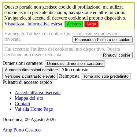
Questo portale non gestisce cookie di profilazione, ma utilizza
cookie tecnici per autenticazioni, navigazione ed altre funzioni.
Navigando, si accetta di ricevere cookie sul proprio dispositivo.
Visualizza l'informativa estesa.
Accetto
Nego
Hai negato l'utilizzo di cookie. Questa decisione può essere
revocata.
Riconsidera l'utilizzo dei cookie
Hai accettato l'utilizzo dei cookie sul tuo dispositivo. Questa
decisione può essere revocata.
Rimuovi cookie
Dimensioni carattere:
Diminuisci dimensioni carattere
Alto contrasto
Aumenta dimensioni carattere
Reimposta
Versione a contrasto elevato
Torna allo stile predefinito
Pulsanti di accesso rapido
Accedi all'area riservata
Mappa del sito
Contatti
Vai alla Home Page
Domenica, 09 Agosto 2026
Amp Porto Cesareo