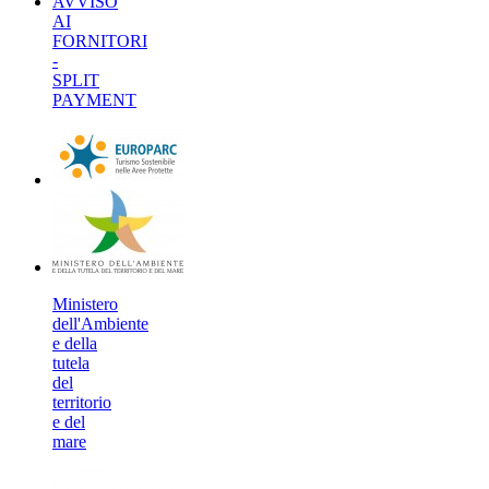
AVVISO
AI
FORNITORI
-
SPLIT
PAYMENT
Ministero
dell'Ambiente
e della
tutela
del
territorio
e del
mare