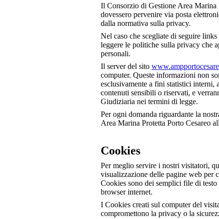
Il Consorzio di Gestione Area Marina P
dovessero pervenire via posta elettroni
dalla normativa sulla privacy.
Nel caso che scegliate di seguire links 
leggere le politiche sulla privacy che a
personali.
Il server del sito
www.ampportocesareo
computer. Queste informazioni non son
esclusivamente a fini statistici interni,
contenuti sensibili o riservati, e verra
Giudiziaria nei termini di legge.
Per ogni domanda riguardante la nostra 
Area Marina Protetta Porto Cesareo all
Cookies
Per meglio servire i nostri visitatori, q
visualizzazione delle pagine web per ci
Cookies sono dei semplici file di testo 
browser internet.
I Cookies creati sul computer del visi
compromettono la privacy o la sicurezza