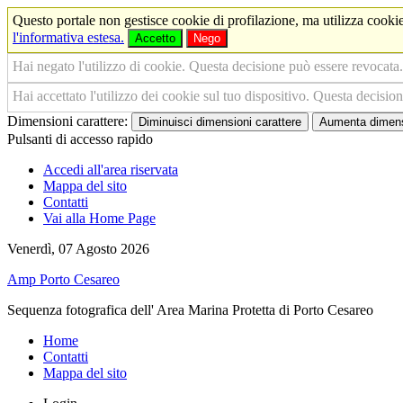
Questo portale non gestisce cookie di profilazione, ma utilizza cookie
l'informativa estesa.
Accetto
Nego
Hai negato l'utilizzo di cookie. Questa decisione può essere revocata.
Hai accettato l'utilizzo dei cookie sul tuo dispositivo. Questa decisio
Dimensioni carattere:
Diminuisci dimensioni carattere
Aumenta dimensi
Pulsanti di accesso rapido
Accedi all'area riservata
Mappa del sito
Contatti
Vai alla Home Page
Venerdì, 07 Agosto 2026
Amp Porto Cesareo
Sequenza fotografica dell' Area Marina Protetta di Porto Cesareo
Home
Contatti
Mappa del sito