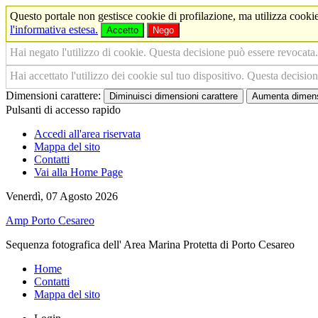
Questo portale non gestisce cookie di profilazione, ma utilizza cookie
l'informativa estesa.
Accetto
Nego
Hai negato l'utilizzo di cookie. Questa decisione può essere revocata.
Hai accettato l'utilizzo dei cookie sul tuo dispositivo. Questa decisio
Dimensioni carattere:
Diminuisci dimensioni carattere
Aumenta dimensi
Pulsanti di accesso rapido
Accedi all'area riservata
Mappa del sito
Contatti
Vai alla Home Page
Venerdì, 07 Agosto 2026
Amp Porto Cesareo
Sequenza fotografica dell' Area Marina Protetta di Porto Cesareo
Home
Contatti
Mappa del sito