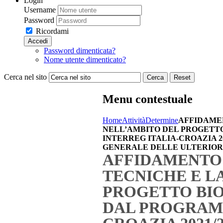
Login
Username
Password
Ricordami
Accedi
Password dimenticata?
Nome utente dimenticato?
Cerca nel sito
Cerca
Reset
Menu contestuale
Home
Attività
Determine
AFFIDAMEN
NELL’AMBITO DEL PROGETT
INTERREG ITALIA-CROAZIA 2
GENERALE DELLE ULTERIORI 
AFFIDAMENTO D
TECNICHE E L
PROGETTO BIO
DAL PROGRAMM