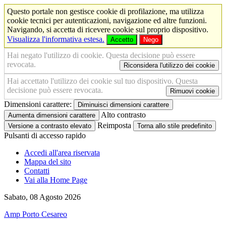
Questo portale non gestisce cookie di profilazione, ma utilizza
cookie tecnici per autenticazioni, navigazione ed altre funzioni.
Navigando, si accetta di ricevere cookie sul proprio dispositivo.
Visualizza l'informativa estesa.
Accetto
Nego
Hai negato l'utilizzo di cookie. Questa decisione può essere
revocata.
Riconsidera l'utilizzo dei cookie
Hai accettato l'utilizzo dei cookie sul tuo dispositivo. Questa
decisione può essere revocata.
Rimuovi cookie
Dimensioni carattere:
Diminuisci dimensioni carattere
Alto contrasto
Aumenta dimensioni carattere
Reimposta
Versione a contrasto elevato
Torna allo stile predefinito
Pulsanti di accesso rapido
Accedi all'area riservata
Mappa del sito
Contatti
Vai alla Home Page
Sabato, 08 Agosto 2026
Amp Porto Cesareo