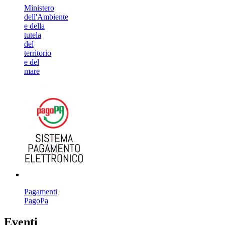
Ministero
dell'Ambiente
e della
tutela
del
territorio
e del
mare
Pagamenti
PagoPa
Eventi