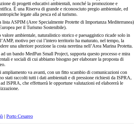
zione di progetti educativi ambientali, nonché la promozione e
ientifica. È una Riserva di grande e riconosciuto pregio ambientale, ed
antropiche legate alla pesca ed al turismo.
la lista ASPIM (Aree Specialmente Protette di Importanza Mediterranea)
Europea per il Turismo Sostenibile).
 valore ambientale, naturalistico storico e paesaggistico ricade solo in
l’AMP, motivo per cui l’intero territorio ha maturato, nel tempo, la
dere una ulteriore porzione la costa neretina nell’Area Marina Protetta.
e ad un bando MedPan Small Project, supporta questo processo e mira
entali e sociali di cui abbiamo bisogno per elaborare la proposta di
eo.
di ampliamento va avanti, con un fitto scambio di comunicazioni con
tati raccolti tutti i dati ambientali e di pressione richiesti da ISPRA,
i ad ISPRA, che effettuerà le opportune valutazioni ed elaborerà le
nizzazione.
dò
|
Porto Cesareo