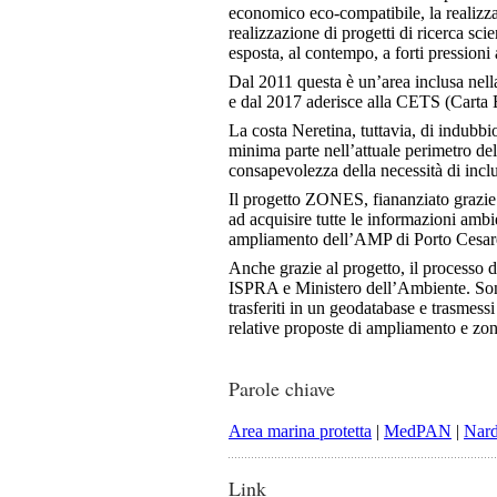
economico eco-compatibile, la realizza
realizzazione di progetti di ricerca sc
esposta, al contempo, a forti pressioni 
Dal 2011 questa è un’area inclusa nel
e dal 2017 aderisce alla CETS (Carta 
La costa Neretina, tuttavia, di indubbio
minima parte nell’attuale perimetro del
consapevolezza della necessità di inclu
Il progetto ZONES, fiananziato grazi
ad acquisire tutte le informazioni ambi
ampliamento dell’AMP di Porto Cesar
Anche grazie al progetto, il processo 
ISPRA e Ministero dell’Ambiente. Sono s
trasferiti in un geodatabase e trasmess
relative proposte di ampliamento e zo
Parole chiave
Area marina protetta
|
MedPAN
|
Nar
Link