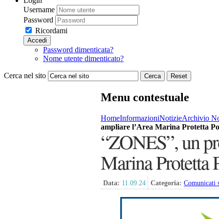
Login
Username
Password
Ricordami
Accedi
Password dimenticata?
Nome utente dimenticato?
Cerca nel sito
Cerca
Reset
Menu contestuale
Home
Informazioni
Notizie
Archivio No
ampliare l’Area Marina Protetta P
“ZONES”, un prog
Marina Protetta 
Data:
11.09.24
Categoria:
Comunicati 