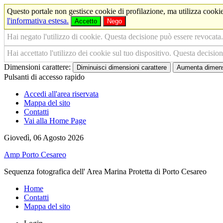
Questo portale non gestisce cookie di profilazione, ma utilizza cookie
l'informativa estesa.
Accetto
Nego
Hai negato l'utilizzo di cookie. Questa decisione può essere revocata.
Hai accettato l'utilizzo dei cookie sul tuo dispositivo. Questa decisio
Dimensioni carattere:
Diminuisci dimensioni carattere
Aumenta dimensi
Pulsanti di accesso rapido
Accedi all'area riservata
Mappa del sito
Contatti
Vai alla Home Page
Giovedì, 06 Agosto 2026
Amp Porto Cesareo
Sequenza fotografica dell' Area Marina Protetta di Porto Cesareo
Home
Contatti
Mappa del sito