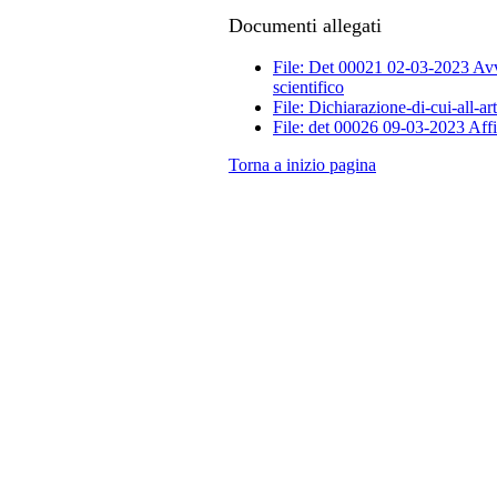
Documenti allegati
File: Det 00021 02-03-2023 Avv
scientifico
File: Dichiarazione-di-cui-all-ar
File: det 00026 09-03-2023 Affi
Torna a inizio pagina