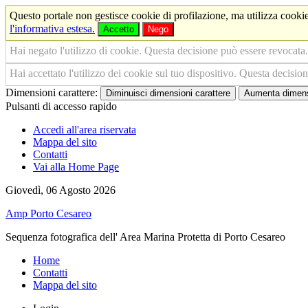
Questo portale non gestisce cookie di profilazione, ma utilizza cookie
l'informativa estesa.
Accetto
Nego
Hai negato l'utilizzo di cookie. Questa decisione può essere revocata.
Hai accettato l'utilizzo dei cookie sul tuo dispositivo. Questa decisio
Dimensioni carattere:
Diminuisci dimensioni carattere
Aumenta dimensi
Pulsanti di accesso rapido
Accedi all'area riservata
Mappa del sito
Contatti
Vai alla Home Page
Giovedì, 06 Agosto 2026
Amp Porto Cesareo
Sequenza fotografica dell' Area Marina Protetta di Porto Cesareo
Home
Contatti
Mappa del sito