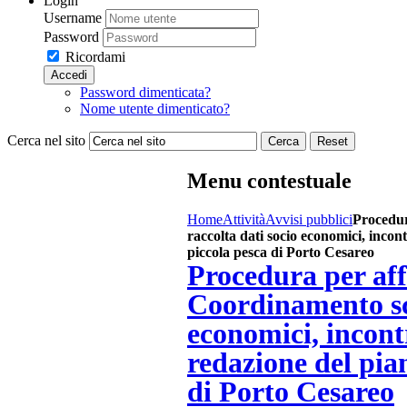
Login
Username
Password
Ricordami
Accedi
Password dimenticata?
Nome utente dimenticato?
Cerca nel sito
Cerca
Reset
Menu contestuale
Home
Attività
Avvisi pubblici
Procedur
raccolta dati socio economici, incont
piccola pesca di Porto Cesareo
Procedura per aff
Coordinamento sci
economici, incontr
redazione del pian
di Porto Cesareo