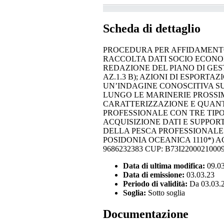
Scheda di dettaglio
PROCEDURA PER AFFIDAMENTO
RACCOLTA DATI SOCIO ECONOMI
REDAZIONE DEL PIANO DI GES
AZ.1.3 B); AZIONI DI ESPORT
UN’INDAGINE CONOSCITIVA S
LUNGO LE MARINERIE PROSSIME
CARATTERIZZAZIONE E QUANT
PROFESSIONALE CON TRE TIPO
ACQUISIZIONE DATI E SUPPORT
DELLA PESCA PROFESSIONALE 
POSIDONIA OCEANICA 1110*) AC
9686232383 CUP: B73I22000210009
Data di ultima modifica:
09.0
Data di emissione:
03.03.23
Periodo di validità:
Da 03.03.2
Soglia:
Sotto soglia
Documentazione