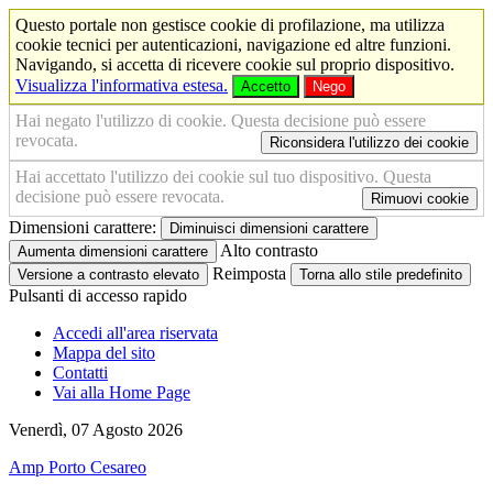
Questo portale non gestisce cookie di profilazione, ma utilizza
cookie tecnici per autenticazioni, navigazione ed altre funzioni.
Navigando, si accetta di ricevere cookie sul proprio dispositivo.
Visualizza l'informativa estesa.
Accetto
Nego
Hai negato l'utilizzo di cookie. Questa decisione può essere
revocata.
Riconsidera l'utilizzo dei cookie
Hai accettato l'utilizzo dei cookie sul tuo dispositivo. Questa
decisione può essere revocata.
Rimuovi cookie
Dimensioni carattere:
Diminuisci dimensioni carattere
Alto contrasto
Aumenta dimensioni carattere
Reimposta
Versione a contrasto elevato
Torna allo stile predefinito
Pulsanti di accesso rapido
Accedi all'area riservata
Mappa del sito
Contatti
Vai alla Home Page
Venerdì, 07 Agosto 2026
Amp Porto Cesareo