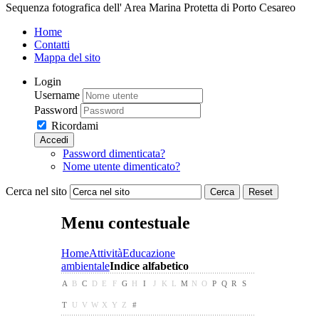
Sequenza fotografica dell' Area Marina Protetta di Porto Cesareo
Home
Contatti
Mappa del sito
Login
Username
Password
Ricordami
Accedi
Password dimenticata?
Nome utente dimenticato?
Cerca nel sito
Cerca
Reset
Menu contestuale
Home
Attività
Educazione
ambientale
Indice alfabetico
A
B
C
D
E
F
G
H
I
J
K
L
M
N
O
P
Q
R
S
T
U
V
W
X
Y
Z
#