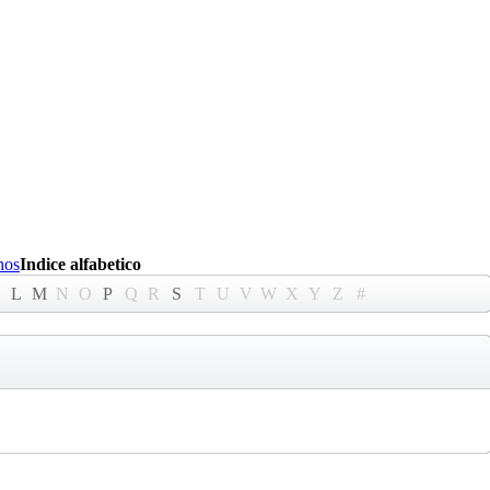
hos
Indice alfabetico
L
M
N
O
P
Q
R
S
T
U
V
W
X
Y
Z
#