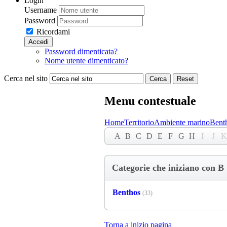
Login
Username
Password
Ricordami
Accedi
Password dimenticata?
Nome utente dimenticato?
Cerca nel sito
Cerca
Reset
Menu contestuale
Home
Territorio
Ambiente marino
Bent
A
B
C
D
E
F
G
H
I
J
K
Categorie che iniziano con B
Benthos
(33)
Torna a inizio pagina