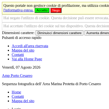
Questo portale non gestisce cookie di profilazione, ma utilizza cookie
l'informativa estesa.
Accetto
Nego
Hai negato l'utilizzo di cookie. Questa decisione può essere revocata.
Hai accettato l'utilizzo dei cookie sul tuo dispositivo. Questa decisio
Dimensioni carattere:
Diminuisci dimensioni carattere
Aumenta dimensi
Pulsanti di accesso rapido
Accedi all'area riservata
Mappa del sito
Contatti
Vai alla Home Page
Venerdì, 07 Agosto 2026
Amp Porto Cesareo
Sequenza fotografica dell' Area Marina Protetta di Porto Cesareo
Home
Contatti
Mappa del sito