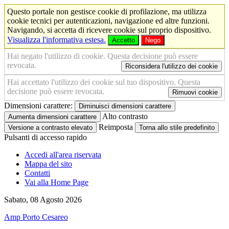
Questo portale non gestisce cookie di profilazione, ma utilizza
cookie tecnici per autenticazioni, navigazione ed altre funzioni.
Navigando, si accetta di ricevere cookie sul proprio dispositivo.
Visualizza l'informativa estesa.
Accetto
Nego
Hai negato l'utilizzo di cookie. Questa decisione può essere
revocata.
Riconsidera l'utilizzo dei cookie
Hai accettato l'utilizzo dei cookie sul tuo dispositivo. Questa
decisione può essere revocata.
Rimuovi cookie
Dimensioni carattere:
Diminuisci dimensioni carattere
Alto contrasto
Aumenta dimensioni carattere
Reimposta
Versione a contrasto elevato
Torna allo stile predefinito
Pulsanti di accesso rapido
Accedi all'area riservata
Mappa del sito
Contatti
Vai alla Home Page
Sabato, 08 Agosto 2026
Amp Porto Cesareo