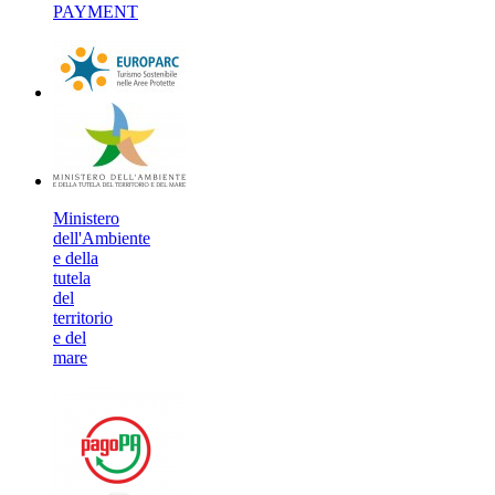
PAYMENT
Ministero
dell'Ambiente
e della
tutela
del
territorio
e del
mare